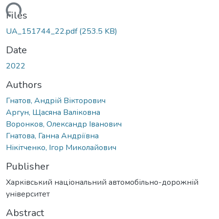
ding...
Files
UA_151744_22.pdf
(253.5 KB)
Date
2022
Authors
Гнатов, Андрій Вікторович
Аргун, Щасяна Валіковна
Воронков, Олександр Іванович
Гнатова, Ганна Андріївна
Нікітченко, Ігор Миколайович
Publisher
Харківський національний автомобільно-дорожній
університет
Abstract