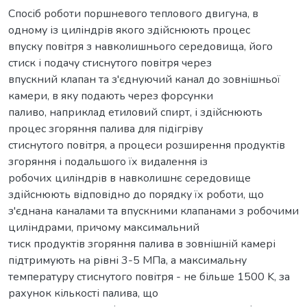
Спосіб роботи поршневого теплового двигуна, в
одному із циліндрів якого здійснюють процес
впуску повітря з навколишнього середовища, його
стиск і подачу стиснутого повітря через
впускний клапан та з'єднуючий канал до зовнішньої
камери, в яку подають через форсунки
паливо, наприклад етиловий спирт, і здійснюють
процес згоряння палива для підігріву
стиснутого повітря, а процеси розширення продуктів
згоряння і подальшого їх видалення із
робочих циліндрів в навколишнє середовище
здійснюють відповідно до порядку їх роботи, що
з'єднана каналами та впускними клапанами з робочими
циліндрами, причому максимальний
тиск продуктів згоряння палива в зовнішній камері
підтримують на рівні 3-5 МПа, а максимальну
температуру стиснутого повітря - не більше 1500 K, за
рахунок кількості палива, що