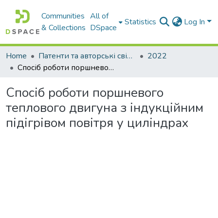
Communities
All of
Statistics
Log In
& Collections
DSpace
Home
Патенти та авторські свідоцтва
2022
Спосіб роботи поршневого теплового двигуна з індукційним підігрівом повітря у циліндрах
Спосіб роботи поршневого
теплового двигуна з індукційним
підігрівом повітря у циліндрах