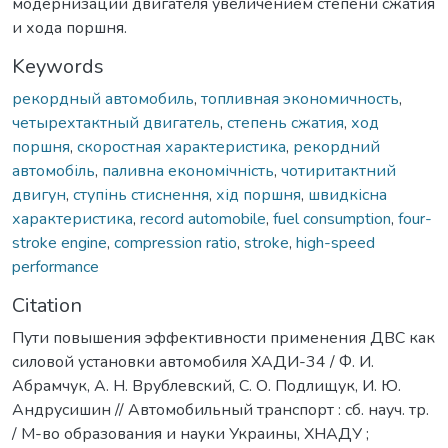
модернизации двигателя увеличением степени сжатия
и хода поршня.
Keywords
рекордный автомобиль
,
топливная экономичность
,
четырехтактный двигатель
,
степень сжатия
,
ход
поршня
,
скоростная характеристика
,
рекордний
автомобіль
,
паливна економічність
,
чотиритактний
двигун
,
ступінь стиснення
,
хід поршня
,
швидкісна
характеристика
,
record automobile
,
fuel consumption
,
four-
stroke engine
,
compression ratio
,
stroke
,
high-speed
performance
Citation
Пути повышения эффективности применения ДВС как
силовой установки автомобиля ХАДИ-34 / Ф. И.
Абрамчук, А. Н. Врублевский, С. О. Подлищук, И. Ю.
Андрусишин // Автомобильный транспорт : сб. науч. тр.
/ М-во образования и науки Украины, ХНАДУ ;