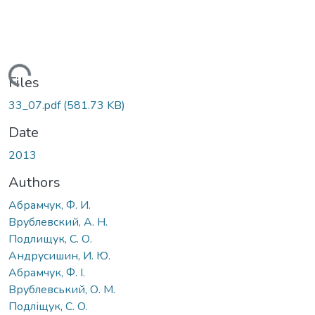
Loading...
Files
33_07.pdf
(581.73 KB)
Date
2013
Authors
Абрамчук, Ф. И.
Врублевский, А. Н.
Подлищук, С. О.
Андрусишин, И. Ю.
Абрамчук, Ф. І.
Врублевський, О. М.
Подліщук, С. О.