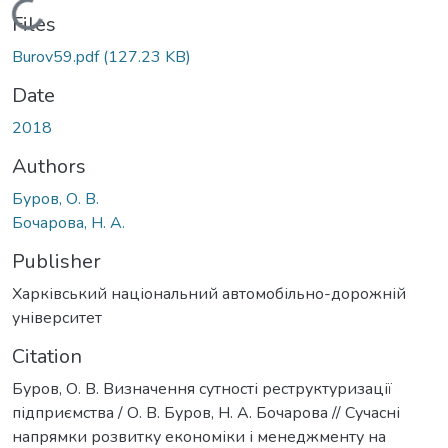
Loading...
Files
Burov59.pdf
(127.23 KB)
Date
2018
Authors
Буров, О. В.
Бочарова, Н. А.
Publisher
Харківський національний автомобільно-дорожній
університет
Citation
Буров, О. В. Визначення сутності реструктуризації
підприємства / О. В. Буров, Н. А. Бочарова // Сучасні
напрямки розвитку економіки і менеджменту на