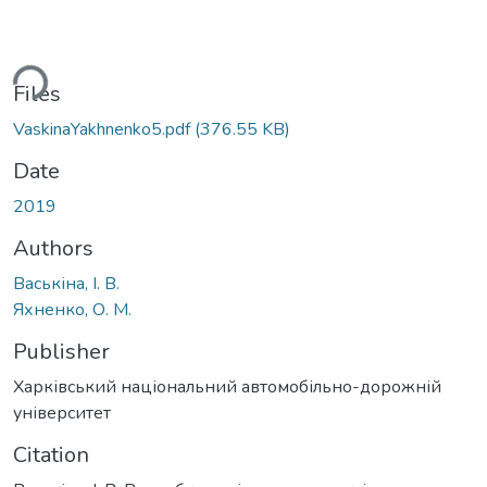
ding...
Files
VaskinaYakhnenko5.pdf
(376.55 KB)
Date
2019
Authors
Васькіна, І. В.
Яхненко, О. М.
Publisher
Харківський національний автомобільно-дорожній
університет
Citation