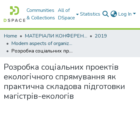
Communities
All of
Statistics
Log In
& Collections
DSpace
Home
МАТЕРІАЛИ КОНФЕРЕНЦІЙ
2019
Modern aspects of organizational and methodical support of environmental component of pecialists educating
Розробка соціальних проектів екологічного спрямування як практична складова підготовки магістрів-екологів
Розробка соціальних проектів
екологічного спрямування як
практична складова підготовки
магістрів-екологів