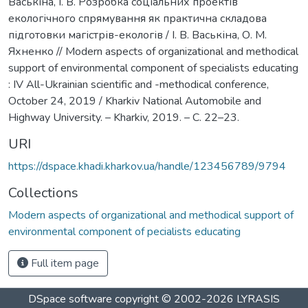
Васькіна, І. В. Розробка соціальних проектів
екологічного спрямування як практична складова
підготовки магістрів-екологів / І. В. Васькіна, О. М.
Яхненко // Modern aspects of organizational and methodical
support of environmental component of specialists educating
: IV All-Ukrainian scientific and -methodical conference,
October 24, 2019 / Kharkiv National Automobile and
Highway University. – Kharkiv, 2019. – С. 22–23.
URI
https://dspace.khadi.kharkov.ua/handle/123456789/9794
Collections
Modern aspects of organizational and methodical support of
environmental component of pecialists educating
Full item page
DSpace software
copyright © 2002-2026
LYRASIS