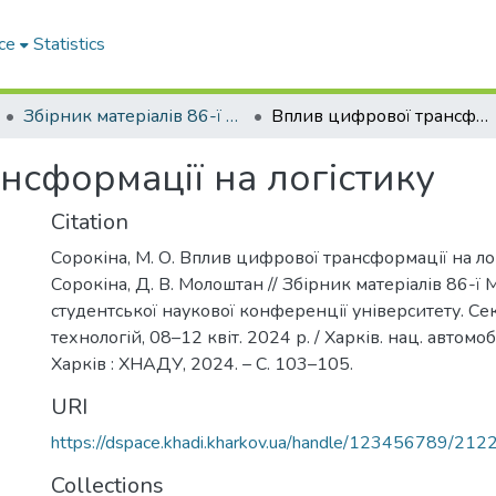
ce
Statistics
Збірник матеріалів 86-ї Міжнародної студентської наукової конференції університету. Секція транспортних технологій
Вплив цифрової трансформації на логістику
нсформації на логістику
Citation
Сорокіна, М. О. Вплив цифрової трансформації на логі
Сорокіна, Д. В. Молоштан // Збірник матеріалів 86-ї
студентської наукової конференції університету. Се
технологій, 08–12 квіт. 2024 р. / Харків. нац. автомоб.
Харків : ХНАДУ, 2024. – C. 103–105.
URI
https://dspace.khadi.kharkov.ua/handle/123456789/212
Collections