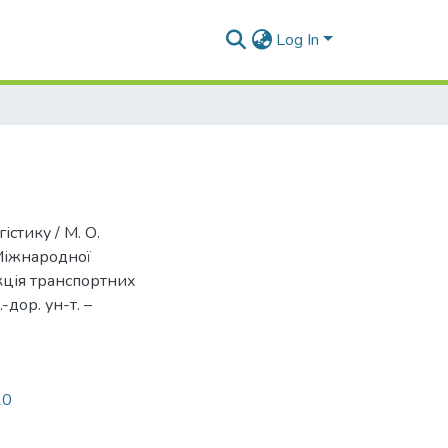
Log In
стику / М. О.
 Міжнародної
кція транспортних
-дор. ун-т. –
20