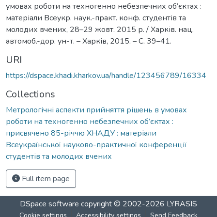
умовах роботи на техногенно небезпечних об’єктах :
матеріали Всеукр. наук.-практ. конф. студентів та
молодих вчених, 28–29 жовт. 2015 р. / Харків. нац.
автомоб.-дор. ун-т. – Харків, 2015. – С. 39–41.
URI
https://dspace.khadi.kharkov.ua/handle/123456789/16334
Collections
Метрологічні аспекти прийняття рішень в умовах
роботи на техногенно небезпечних об’єктах :
присвячено 85-річчю ХНАДУ : матеріали
Всеукраїнської науково-практичної конференції
студентів та молодих вчених
Full item page
DSpace software
copyright © 2002-2026
LYRASIS
Cookie settings
Accessibility settings
Send Feedback