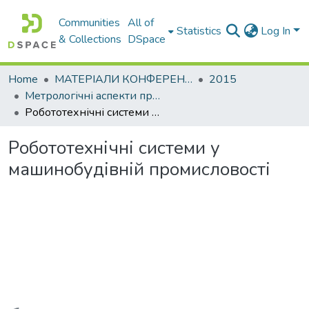
Communities
All of
Statistics
Log In
& Collections
DSpace
Home
МАТЕРІАЛИ КОНФЕРЕНЦІЙ
2015
Метрологічні аспекти прийняття рішень в умовах роботи на техногенно небезпечних об’єктах : присвячено 85-річчю ХНАДУ : матеріали Всеукраїнської науково-практичної конференції студентів та молодих вчених
Робототехнічні системи у машинобудівній промисловості
Робототехнічні системи у
машинобудівній промисловості