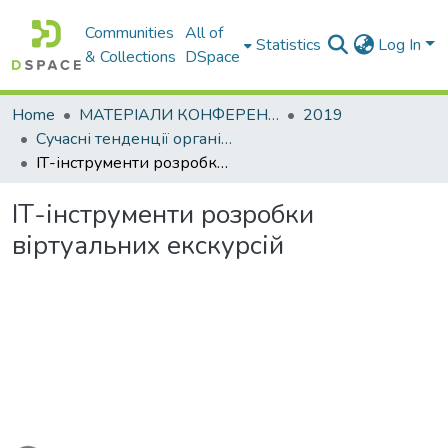
Communities
All of
Statistics
Log In
& Collections
DSpace
Home
МАТЕРІАЛИ КОНФЕРЕНЦІЙ
2019
Сучасні тенденції організаційнометодологічного забезпечення підготовки фахівців: проблеми та шляхи їх вирішення в умовах глобалізації та євроекономічної інтеграції
ІТ-інструменти розробки віртуальних екскурсій
ІТ-інструменти розробки
віртуальних екскурсій