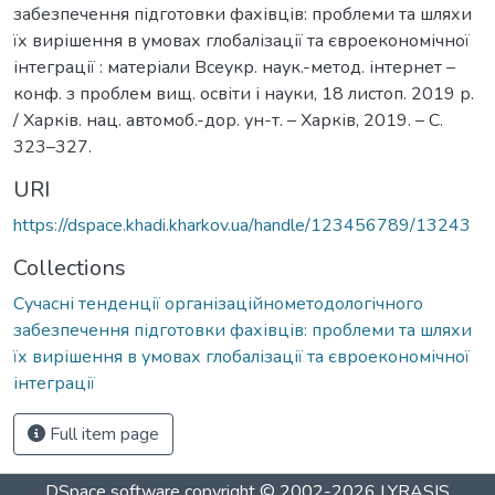
забезпечення підготовки фахівців: проблеми та шляхи
їх вирішення в умовах глобалізації та євроекономічної
інтеграції : матеріали Всеукр. наук.-метод. інтернет –
конф. з проблем вищ. освіти і науки, 18 листоп. 2019 р.
/ Харків. нац. автомоб.-дор. ун-т. – Харків, 2019. – С.
323–327.
URI
https://dspace.khadi.kharkov.ua/handle/123456789/13243
Collections
Сучасні тенденції організаційнометодологічного
забезпечення підготовки фахівців: проблеми та шляхи
їх вирішення в умовах глобалізації та євроекономічної
інтеграції
Full item page
DSpace software
copyright © 2002-2026
LYRASIS