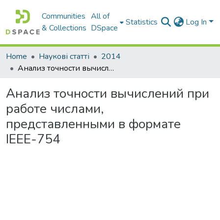
Communities
All of
Statistics
Log In
& Collections
DSpace
Home
Наукові статті
2014
Анализ точности вычислений при работе числами, представленными в формате IEEE-754
Анализ точности вычислений при
работе числами,
представленными в формате
IEEE-754