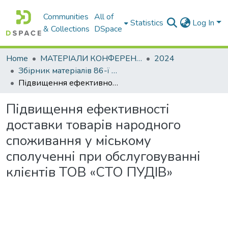
Communities
All of
Statistics
Log In
& Collections
DSpace
Home
МАТЕРІАЛИ КОНФЕРЕНЦІЙ
2024
Збірник матеріалів 86-ї Міжнародної студентської наукової конференції університету. Секція транспортних технологій
Підвищення ефективності доставки товарів народного споживання у міському сполученні при обслуговуванні клієнтів ТОВ «СТО ПУДІВ»
Підвищення ефективності
доставки товарів народного
споживання у міському
сполученні при обслуговуванні
клієнтів ТОВ «СТО ПУДІВ»