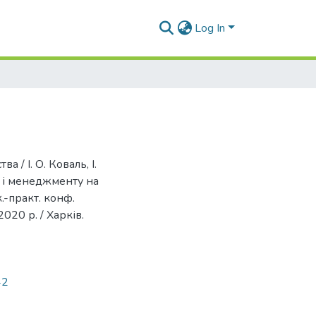
Log In
а / І. О. Коваль, І.
и і менеджменту на
к.-практ. конф.
020 р. / Харків.
42