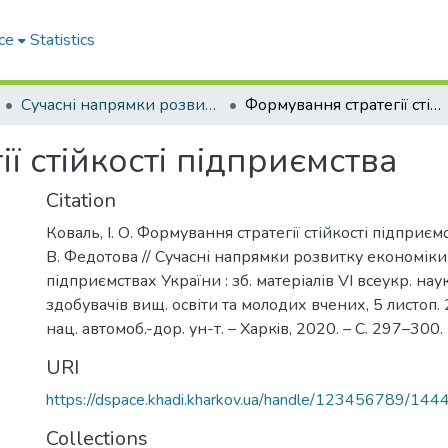
ce
Statistics
Сучасні напрямки розвитку економіки і менеджменту на підприємствах України
Формування стратегії стійкості підприємства
ї стійкості підприємства
Citation
Коваль, І. О. Формування стратегії стійкості підприємств
В. Федотова // Сучасні напрямки розвитку економік
підприємствах України : зб. матеріалів VI всеукр. нау
здобувачів вищ. освіти та молодих вчених, 5 листоп. 2
нац. автомоб.-дор. ун-т. – Харкiв, 2020. – С. 297–300.
URI
https://dspace.khadi.kharkov.ua/handle/123456789/144
Collections