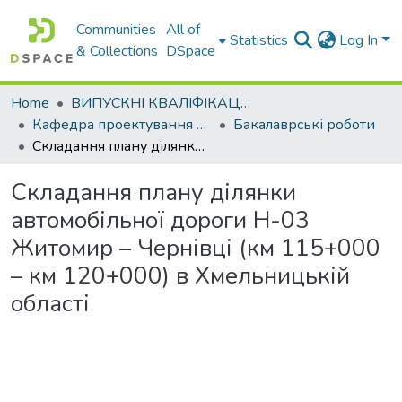
Communities
All of
Statistics
Log In
& Collections
DSpace
Home
ВИПУСКНІ КВАЛІФІКАЦІЙНІ РОБОТИ
Кафедра проектування доріг, геодезії і землеустрою
Бакалаврські роботи
Складання плану ділянки автомобільної дороги Н-03 Житомир – Чернівці (км 115+000 – км 120+000) в Хмельницькій області
Складання плану ділянки
автомобільної дороги Н-03
Житомир – Чернівці (км 115+000
– км 120+000) в Хмельницькій
області