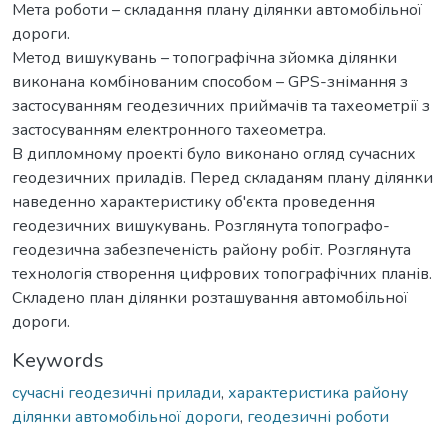
Мета роботи – складання плану ділянки автомобільної
дороги.
Метод вишукувань – топографічна зйомка ділянки
виконана комбінованим способом – GPS-знімання з
застосуванням геодезичних приймачів та тахеометрії з
застосуванням електронного тахеометра.
В дипломному проекті було виконано огляд сучасних
геодезичних приладів. Перед складаням плану ділянки
наведенно характеристику об'єкта проведення
геодезичних вишукувань. Розглянута топографо-
геодезична забезпеченість району робіт. Розглянута
технологія створення цифрових топографічних планів.
Складено план ділянки розташування автомобільної
дороги.
Keywords
сучасні геодезичні прилади
,
характеристика району
ділянки автомобільної дороги
,
геодезичні роботи