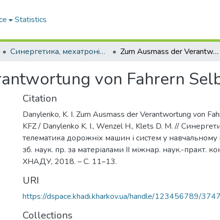
ce
Statistics
Синергетика, мехатронiка, телематика дорожнiх машин i систем у навчальному процесi та науцi
Zum Ausmass der Verantwortung von Fahrern Selbstfahrender KFZ
antwortung von Fahrern Selb
Citation
Danylenko, K. I. Zum Ausmass der Verantwortung von Fah
KFZ / Danylenko K. I., Wenzel H., Klets D. M. // Синерге
телематика дорожніх машин і систем у навчальному п
зб. наук. пр. за матеріалами ІІ міжнар. наук.-практ. ко
ХНАДУ, 2018. – С. 11–13.
URI
https://dspace.khadi.kharkov.ua/handle/123456789/374
Collections