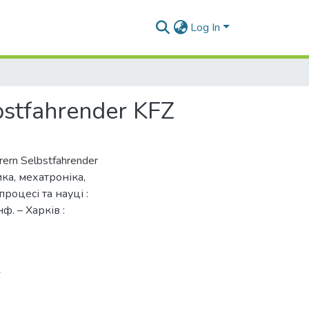
Log In
stfahrender KFZ
rern Selbstfahrender
тика, мехатроніка,
роцесі та науці :
нф. – Харків :
7