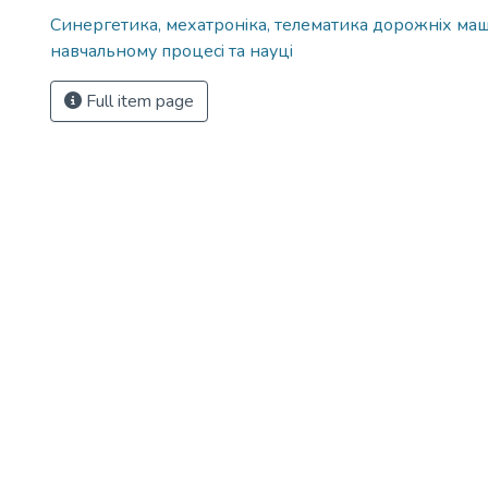
Синергетика, мехатронiка, телематика дорожнiх маши
навчальному процесi та науцi
Full item page