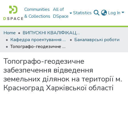
Communities
All of
Statistics
Log In
& Collections
DSpace
Home
ВИПУСКНІ КВАЛІФІКАЦІЙНІ РОБОТИ
Кафедра проектування доріг, геодезії і землеустрою
Бакалаврські роботи
Топографо-геодезичне забезпечення відведення земельних ділянок на території м. Красноград Харківської області
Топографо-геодезичне
забезпечення відведення
земельних ділянок на території м.
Красноград Харківської області