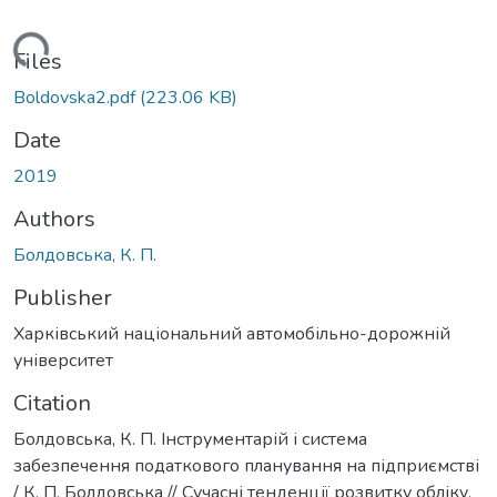
Loading...
Files
Boldovska2.pdf
(223.06 KB)
Date
2019
Authors
Болдовська, К. П.
Publisher
Харківський національний автомобільно-дорожній
університет
Citation
Болдовська, К. П. Інструментарій і система
забезпечення податкового планування на підприємстві
/ К. П. Болдовська // Сучасні тенденції розвитку обліку,