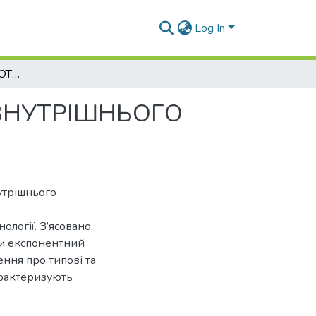
Log In
ОСОБЛИВОСТІ ТЕПЛОТВОРЕННЯ У ДВИГУНІ ВНУТРІШНЬОГО ЗГОРЯННЯ
ВНУТРІШНЬОГО
утрішнього
логії. З’ясовано,
си експонентний
ення про типові та
арактеризують