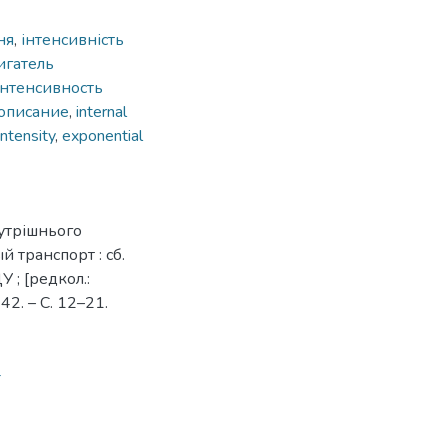
ня
,
інтенсивність
игатель
нтенсивность
описание
,
internal
intensity
,
exponential
нутрішнього
й транспорт : сб.
 ; [редкол.:
 42. – С. 12–21.
4