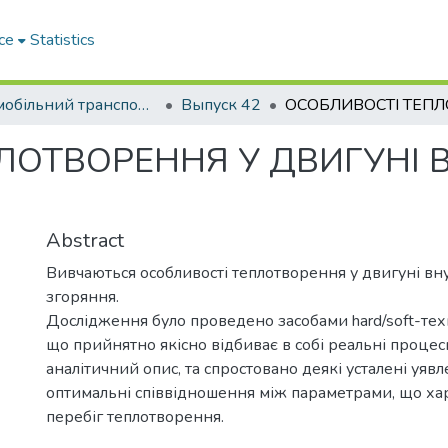
ce
Statistics
Автомобільний транспорт / Автомобильный транспорт
Выпуск 42
ЛОТВОРЕННЯ У ДВИГУНІ 
Abstract
Вивчаються особливості теплотворення у двигуні вн
згоряння.
Дослідження було проведено засобами hard/soft-техно
що прийнятно якісно відбиває в собі реальні проце
аналітичний опис, та спростовано деякі усталені уявл
оптимальні співвідношення між параметрами, що х
перебіг теплотворення.