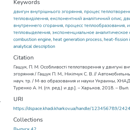
Keywords
двигун внутрішнього згоряння
,
процес теплотворен
тепловиділення
,
експонентний аналітичний опис
,
дв
внутреннего сгорания
,
процесс теплообразования
,
и
тепловыделения
,
экспоненциальное аналитическое 
combustion engine
,
heat generation process
,
heat-fission 
analytical description
Citation
Гащук, П. М. Особливості теплотворення у двигуні в
згоряння / Гащук П. М., Нікіпчук С. В. // Автомобильны
науч. тр. / М-во образования и науки Украины, ХНАДУ
Туренко А. Н. (гл. ред.) и др.]. – Харьков, 2018. – Вып.
URI
-
https://dspace.khadi.kharkov.ua/handle/123456789/242
Collections
Выпуск 42