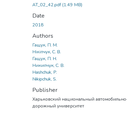
AT_02_42.pdf
(1.49 MB)
Date
2018
Authors
Гащук, П. М.
Нікіпчук, С. В.
Гащук, П. Н.
Никипчук, С. В.
Hashchuk, P.
Nikipchuk, S.
Publisher
Харьковский национальный автомобильно
дорожный университет