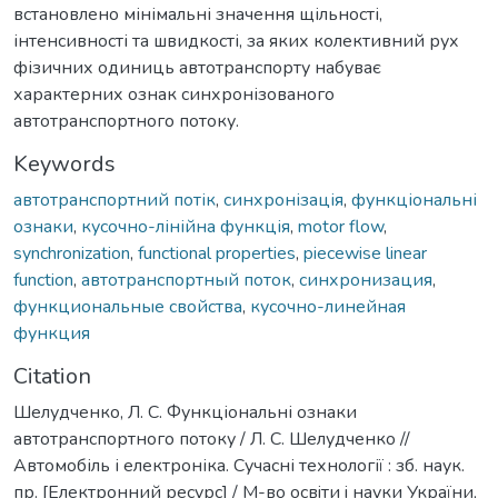
встановлено мінімальні значення щільності,
інтенсивності та швидкості, за яких колективний рух
фізичних одиниць автотранспорту набуває
характерних ознак синхронізованого
автотранспортного потоку.
Keywords
автотранспортний потік
,
синхронізація
,
функціональні
ознаки
,
кусочно-лінійна функція
,
motor flow
,
synchronization
,
functional properties
,
piecewise linear
function
,
автотранспортный поток
,
синхронизация
,
функциональные свойства
,
кусочно-линейная
функция
Citation
Шелудченко, Л. С. Функціональні ознаки
автотранспортного потоку / Л. С. Шелудченко //
Автомобіль і електроніка. Сучасні технології : зб. наук.
пр. [Електронний ресурс] / М-во освiти i науки України,