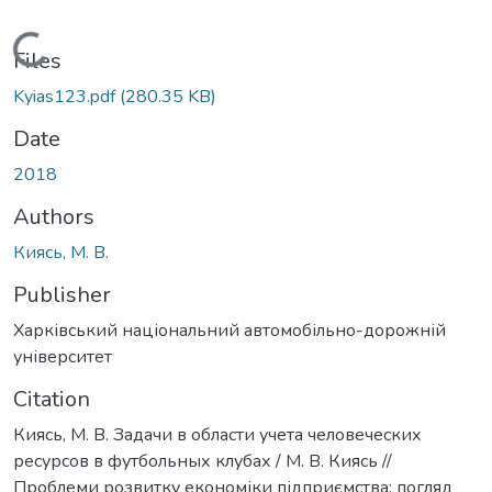
Loading...
Files
Kyias123.pdf
(280.35 KB)
Date
2018
Authors
Киясь, М. В.
Publisher
Харківський національний автомобільно-дорожній
університет
Citation
Киясь, М. В. Задачи в области учета человеческих
ресурсов в футбольных клубах / М. В. Киясь //
Проблеми розвитку економіки підприємства: погляд