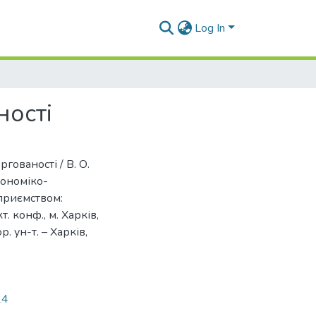
Log In
ності
ргованості / В. О.
кономіко-
приємством:
. конф., м. Харків,
р. ун-т. – Харків,
14