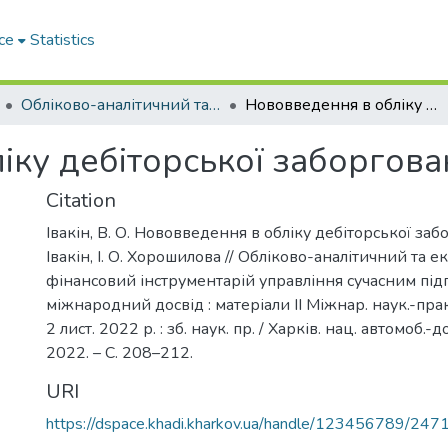
ce
Statistics
Обліково-аналітичний та економіко-фінансовий інструментарій управління сучасним підприємством: міжнародний досвід
Нововведення в обліку дебіторської заборгованості
ку дебіторської заборгова
Citation
Івакін, В. О. Нововведення в обліку дебіторської забо
Івакін, І. О. Хорошилова // Обліково-аналітичний та е
фінансовий інструментарій управління сучасним під
міжнародний досвід : матеріали ІІ Міжнар. наук.-практ
2 лист. 2022 р. : зб. наук. пр. / Харків. нац. автомоб.-до
2022. – С. 208–212.
URI
https://dspace.khadi.kharkov.ua/handle/123456789/247