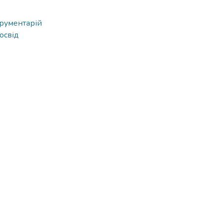
трументарій
освід