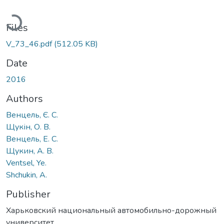
Loading...
Files
V_73_46.pdf
(512.05 KB)
Date
2016
Authors
Венцель, Є. С.
Щукін, О. В.
Венцель, Е. С.
Щукин, А. В.
Ventsel, Ye.
Shchukin, A.
Publisher
Харьковский национальный автомобильно-дорожный
университет