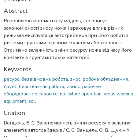
Abstract
Розроблено математичну модель, що описує
закономірності зносу ножа і враховує вплив різних
режимів експлуатації автогрейдера при його роботі з
різними ґрунтами з різним ступенем абразивності.
Отримано залежність зміни ресурсу ножа від часу його
контакту з ґрунтами трьох категорій.
Keywords
ресурс
,
безвідмовна робота
,
знос
,
робоче обладнання
,
ґрунт
,
безотказная работа
,
износ
,
рабочее
оборудование
,
resource
,
no-failure operation
,
wear
,
working
equipment
,
soil
Citation
Венцель, Є. С. Закономірність зміни ресурсу різальних
елементів автогрейдерів / Є. С. Венцель, О. В. Щукін //