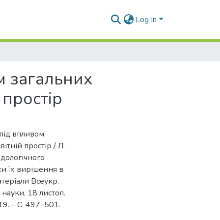
Log In
м загальних
 простір
 під впливом
ітній простір / Л.
одологічного
хи їх вирішення в
атеріали Всеукр.
 науки, 18 листоп.
19. – С. 497–501.