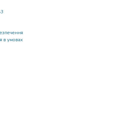
83
безпечення
я в умовах