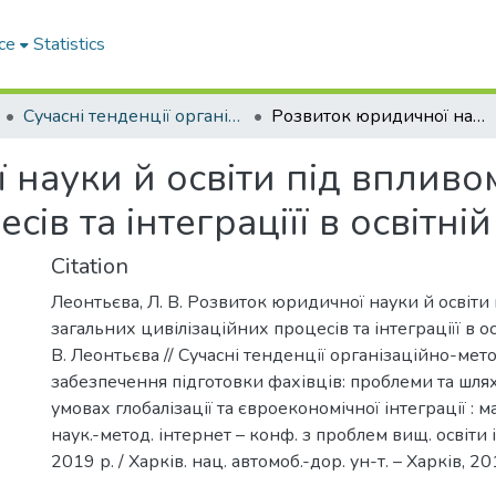
ce
Statistics
Сучасні тенденції організаційнометодологічного забезпечення підготовки фахівців: проблеми та шляхи їх вирішення в умовах глобалізації та євроекономічної інтеграції
Розвиток юридичної науки й освіти під впливом загальних цивілізаційних процесів та інтеграціїї в освітній простір
 науки й освіти під впливо
сів та інтеграціїї в освітній
Citation
Леонтьєва, Л. В. Розвиток юридичної науки й освіти
загальних цивілізаційних процесів та інтеграціїї в осв
В. Леонтьєва // Сучасні тенденції організаційно-мет
забезпечення підготовки фахівців: проблеми та шля
умовах глобалізації та євроекономічної інтеграції : м
наук.-метод. інтернет – конф. з проблем вищ. освіти і
2019 р. / Харків. нац. автомоб.-дор. ун-т. – Харків, 20