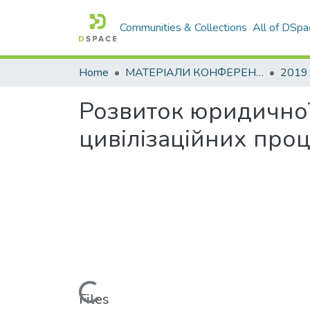
Communities & Collections
All of DSpa
Home
МАТЕРІАЛИ КОНФЕРЕНЦІЙ
2019
Розвиток юридичної
цивілізаційних проце
Loading...
Files