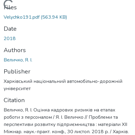
Loading...
Files
Velychko191.pdf
(563.94 KB)
Date
2018
Authors
Величко, Я. І.
Publisher
Харківський національний автомобільно-дорожній
університет
Citation
Величко, Я. І. Оцінка кадрових ризиків на етапах
роботи з персоналом / Я. І. Величко // Проблеми та
перспективи розвитку підприємництва : матеріали XII
Міжнар. наук.-практ. конф., 30 листоп. 2018 р. / Харків.