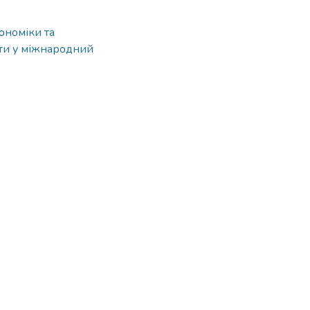
ономіки та
іти у міжнародний