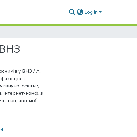
Log In
 ВНЗ
сників у ВНЗ / А.
 фахівців з
чизняної освіти у
. інтернет-конф. з
ів. нац. автомоб.-
04