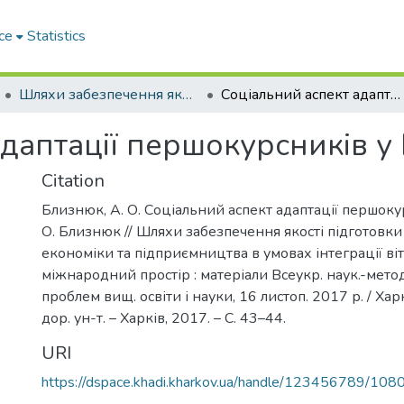
ce
Statistics
Шляхи забезпечення якості підготовки фахівців з економіки та підприємництва в умовах інтеграції вітчизняної освіти у міжнародний простір
Соціальний аспект адаптації першокурсників у ВНЗ
адаптації першокурсників у
Citation
Близнюк, А. О. Соціальний аспект адаптації першокур
О. Близнюк // Шляхи забезпечення якості підготовки
економіки та підприємництва в умовах інтеграції віт
міжнародний простір : матеріали Всеукр. наук.-метод
проблем вищ. освіти і науки, 16 листоп. 2017 р. / Харк
дор. ун-т. – Харків, 2017. – С. 43–44.
URI
https://dspace.khadi.kharkov.ua/handle/123456789/108