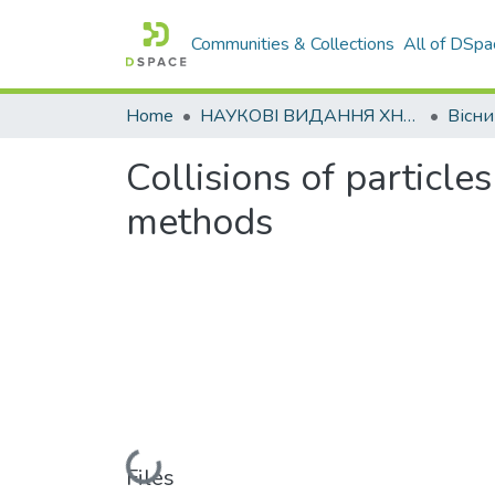
Communities & Collections
All of DSpa
Home
НАУКОВІ ВИДАННЯ ХНАДУ
Collisions of particl
methods
Loading...
Files