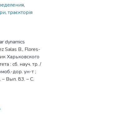
ределения
,
ери
,
траєкторія
lar dynamics
ez Salas B., Flores-
естник Харьковского
: сб. науч. тр. /
об.-дор. ун-т ;
 – Вып. 83. – С.
8