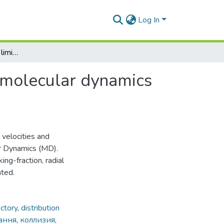
Log In
Collisions of particles in limited space analyzed by molecular dynamics methods
y molecular dynamics
 velocities and
ar Dynamics (MD).
ng-fraction, radial
nted.
ectory
,
distribution
ання
,
коллизия
,