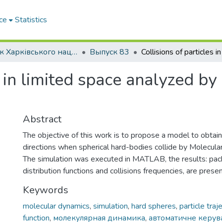
ce
Statistics
Вісник Харківського національного автомобільно-дорожнього університету / Вестник Харьковского национального автомобильно-дорожного университета
Выпуск 83
es in limited space analyzed b
Abstract
The objective of this work is to propose a model to obtain
directions when spherical hard-bodies collide by Molecul
The simulation was executed in MATLAB, the results: packi
distribution functions and collisions frequencies, are prese
Keywords
molecular dynamics
,
simulation
,
hard spheres
,
particle traj
function
,
молекулярная динамика
,
автоматичне керув