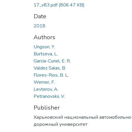
17_v83.pdf
(806.47 KB)
Date
2018
Authors
Ungson, Y.
Burtseva, L.
Garcia-Curiel, E. R.
Valdez Salas, B.
Flores-Rios, B. L.
Werner, F.
Levterov, A.
Petranovskii, V.
Publisher
Харьковский национальный автомобильно
дорожный университет