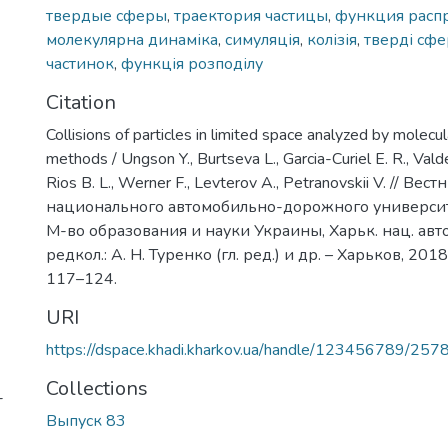
твердые сферы
,
траектория частицы
,
функция расп
молекулярна динаміка
,
симуляція
,
колізія
,
тверді сф
частинок
,
функція розподілу
Citation
Collisions of particles in limited space analyzed by molecu
methods / Ungson Y., Burtseva L., Garcia-Curiel E. R., Vald
Rios B. L., Werner F., Levterov A., Petranovskii V. // В
национального автомобильно-дорожного университета 
М-во образования и науки Украины, Харьк. нац. автом
редкол.: А. Н. Туренко (гл. ред.) и др. – Харьков, 2018.
117–124.
URI
https://dspace.khadi.kharkov.ua/handle/123456789/257
Collections
-
Выпуск 83