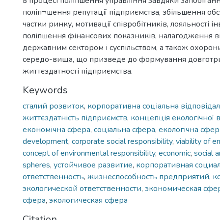
в процесі поліпшення управління завдяки запобіган
поліп¬шення репутації підприємства, збільшення обс
частки ринку, мотивації співробітників, лояльності ін
поліпшення фінансових показників, налагодження в
державним сектором і суспільством, а також охоро
середо-вища, що призведе до формування довготр
життєздатності підприємства.
Keywords
сталий розвиток
,
корпоративна соціальна відповідал
життєздатність підприємств
,
концепція екологічної в
економічна сфера
,
соціальна сфера
,
екологічна сфер
development
,
corporate social responsibility
,
viability of e
concept of environmental responsibility
,
economic
,
social 
spheres
,
устойчивое развитие
,
корпоративная социа
ответственность
,
жизнеспособность предприятий
,
к
экологической ответственности
,
экономическая сфе
сфера
,
экологическая сфера
Citation