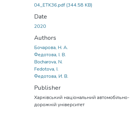
04_ETK36.pdf
(344.58 KB)
Date
2020
Authors
Бочарова, Н. А.
Федотова, І. В.
Bocharova, N.
Fedotova, I.
Федотова, И. В.
Publisher
Харківський національний автомобільно-
дорожній університет