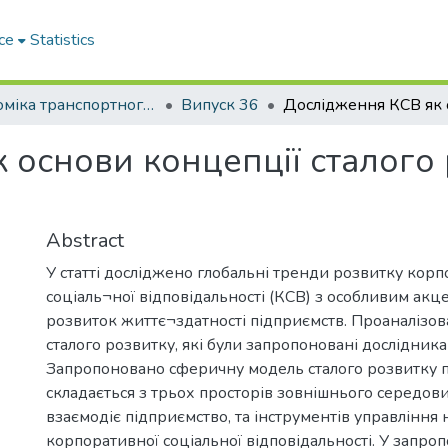
ce
Statistics
Економіка транспортного комплексу
Випуск 36
 основи концепції сталого
Abstract
У статті досліджено глобальні тренди розвитку корп
соціаль¬ної відповідальності (КСВ) з особливим акц
розвиток життє¬здатності підприємств. Проаналізов
сталого розвитку, які були запропоновані дослідника
Запропоновано сферичну модель сталого розвитку п
складається з трьох просторів зовнішнього середов
взаємодіє підприємство, та інструментів управління
корпоративної соціальної відповідальності. У запро