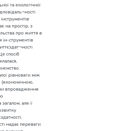
ної та екологічної
ідповідаль¬ності
 інструментів
є на простір, з
ільства про життя в
 ін-струментів
життєздат¬ності
Це спосіб
клалася,
риємство.
лої рівноваги між
 (економічною,
ами впровадження
ою
загалом, але її
озвитку
здатності.
сті надає переваги