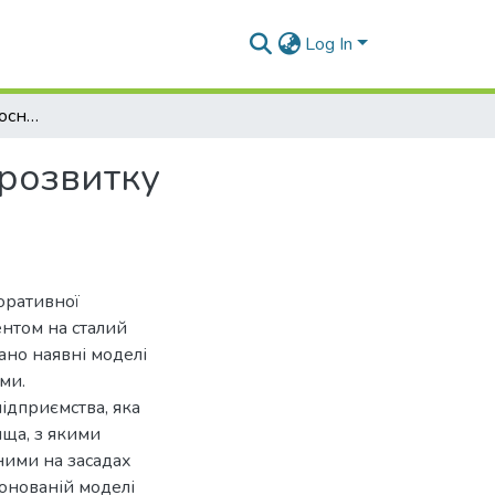
Log In
Дослідження КСВ як основи концепції сталого розвитку підприємства
 розвитку
оративної
ентом на сталий
ано наявні моделі
ми.
ідприємства, яка
ища, з якими
 ними на засадах
понованій моделі