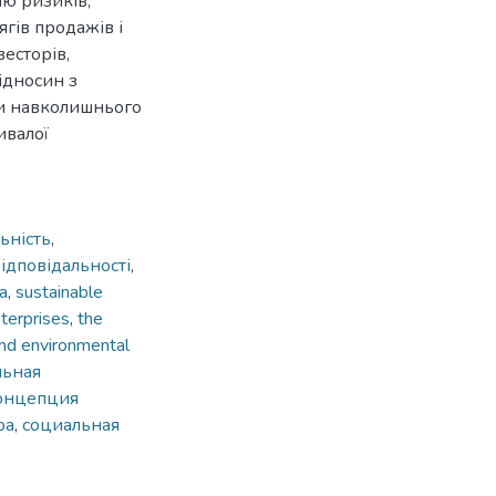
ню ризиків,
ягів продажів і
весторів,
ідносин з
ни навколишнього
ивалої
ьність
,
ідповідальності
,
а
,
sustainable
nterprises
,
the
and environmental
льная
онцепция
ра
,
социальная