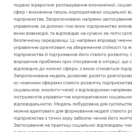
подано ієрархічне розташування економічної, соціаль
сфер і визначена галузь корпоративної соціальної в
підприємства. Запропоновано напрями застосування
управління, за допомо-гою яких підприємство вплива
яким взаємодіє, та відповідає на сучасні за-пити сусп
безпечному середовищі. Ці напрями впровад¬ження
управління орієнтовані на збереження стійкості та 
підприємства й підтримання його сталого розвитку. 
вирішення проблеми при-стосування в ситуації, що с
відповідно до кожної сфери, з якою стикається підп
Запропонована модель дозволяє досягти довготрива
ос-новними сферами сталого розвитку підприємства
соціальною, екологіч¬ною) з відповідними напрям
інструментів управлін¬ня корпоративною соціальн
відповідальністю. Модель побудована для суспільства 
можна адаптувати для формування моделі сталого р
підприємства з точки зору забезпе-чення його життє
Застосування на практиці соціальної відповідаль¬но