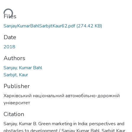
ding...
Files
SanjayKumarBahlSarbjitKaur62.pdf
(274.42 KB)
Date
2018
Authors
Sanjay, Kumar Bahl
Sarbjit, Kaur
Publisher
Харківський національний автомобільно-дорожній
університет
Citation
Sanjay, Kumar B. Green marketing in India: perspectives and
obstacles to development / Sanjay Kumar Bahl, Sarbjit Kaur