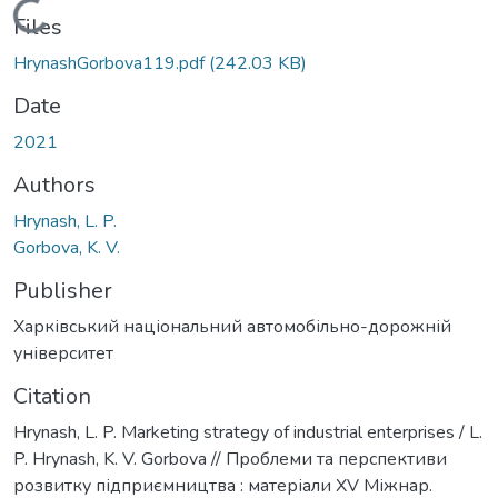
Loading...
Files
HrynashGorbova119.pdf
(242.03 KB)
Date
2021
Authors
Hrynash, L. P.
Gorbova, K. V.
Publisher
Харківський національний автомобільно-дорожній
університет
Citation
Hrynash, L. P. Marketing strategy of industrial enterprises / L.
P. Hrynash, K. V. Gorbova // Проблеми та перспективи
розвитку підприємництва : матеріали ХV Міжнар.