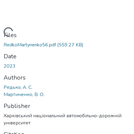
Loading...
Files
RedkoMartynenko56.pdf
(559.27 KB)
Date
2023
Authors
Редько, А. С.
Мартиненко, В. О.
Publisher
Харківський національний автомобільно-дорожній
університет