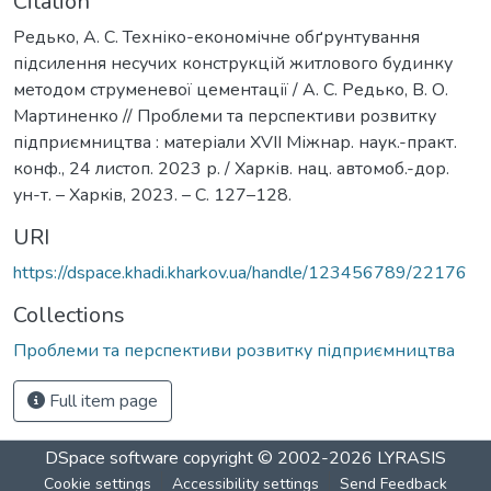
Citation
Редько, А. С. Техніко-економічне обґрунтування
підсилення несучих конструкцій житлового будинку
методом струменевої цементації / А. С. Редько, В. О.
Мартиненко // Проблеми та перспективи розвитку
підприємництва : матеріали ХVІI Міжнар. наук.-практ.
конф., 24 листоп. 2023 р. / Харків. нац. автомоб.-дор.
ун-т. – Харкiв, 2023. – С. 127–128.
URI
https://dspace.khadi.kharkov.ua/handle/123456789/22176
Collections
Проблеми та перспективи розвитку підприємництва
Full item page
DSpace software
copyright © 2002-2026
LYRASIS
Cookie settings
Accessibility settings
Send Feedback