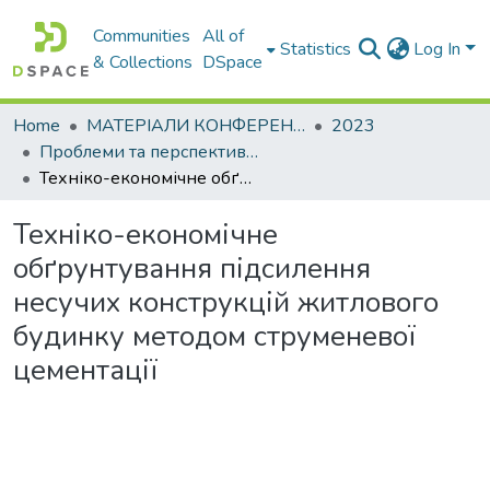
Communities
All of
Statistics
Log In
& Collections
DSpace
Home
МАТЕРІАЛИ КОНФЕРЕНЦІЙ
2023
Проблеми та перспективи розвитку підприємництва
Техніко-економічне обґрунтування підсилення несучих конструкцій житлового будинку методом струменевої цементації
Техніко-економічне
обґрунтування підсилення
несучих конструкцій житлового
будинку методом струменевої
цементації