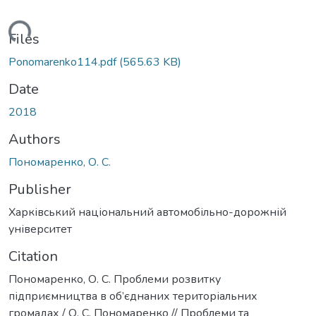
Loading...
Files
Ponomarenko114.pdf
(565.63 KB)
Date
2018
Authors
Пономаренко, О. С.
Publisher
Харківський національний автомобільно-дорожній
університет
Citation
Пономаренко, О. С. Проблеми розвитку
підприємництва в об’єднаних територіальних
громадах / О. С. Пономаренко // Проблеми та