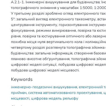
А.2.1-1. Інженерні вишукування для будівництва; Інс
топографічного знімання у масштабах 1:5000, 1:2000,
У третьому розділі зроблено огляд електронного тах
5": загальний вигляд електронного тахеометру, вста
центрування інструменту, горизонтування інструмент
фокусування, режими вимірювання, повірка та юсти
рівня, повірка та юстирування оптичного або лазерн
похибка місця нуля вертикального кола і колімаційн
четвертому розділі розглянута топографічна зйомка 
будівництва: загальна інформація, створення базови
планово-висотне обґрунтування, топографічна зйом
цифрової моделі ситуації, побудова цифрової модел
побудова цифрової моделі місцевості.
Keywords
інженерно-геодезичні вишукування
,
електронний т
приймач
,
система автоматизованого проектування
,
ц
місцевості
,
цифрова модель рельєфу