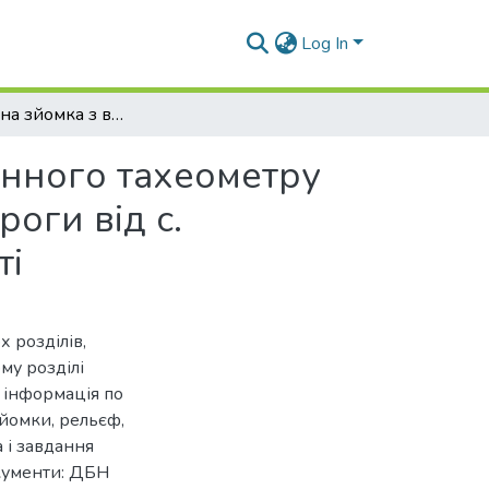
Log In
Топографічна зйомка з використанням електронного тахеометру Trimble C5 5" для будівництва автомобільної дороги від с. Коробочкине до с. Пушкарне Харківської області
онного тахеометру
роги від с.
ті
х розділів,
му розділі
 інформація по
йомки, рельєф,
 і завдання
окументи: ДБН