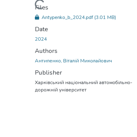
Loading...
Files
Antypenko_b_2024.pdf
(3.01 MB)
Date
2024
Authors
Антипенко, Віталій Миколайович
Publisher
Харківський національний автомобільно-
дорожній університет