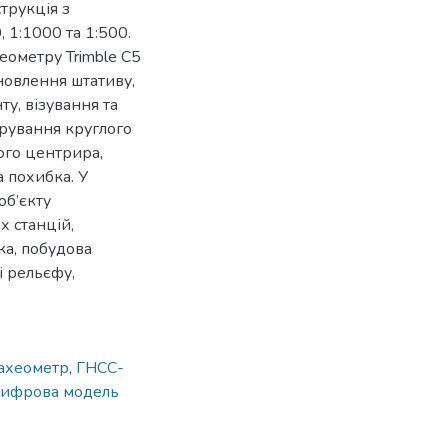
трукція з
 1:1000 та 1:500.
еометру Trimble C5
новлення штативу,
у, візування та
рування круглого
ого центрира,
а похибка. У
об’єкту
х станцій,
ка, побудова
і рельєфу,
ахеометр
,
ГНСС-
ифрова модель