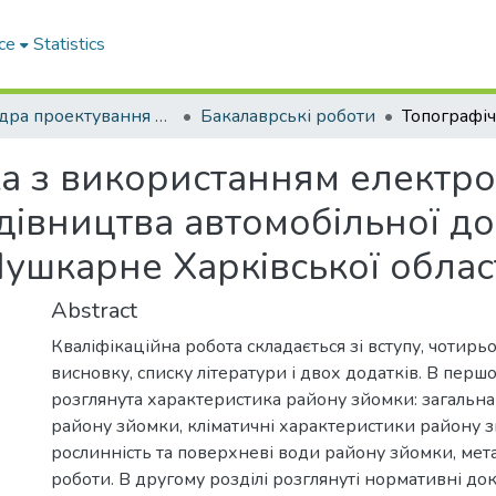
ce
Statistics
Кафедра проектування доріг, геодезії і землеустрою
Бакалаврські роботи
а з використанням електр
дівництва автомобільної до
ушкарне Харківської облас
Abstract
Кваліфікаційна робота складається зі вступу, чотирьо
висновку, списку літератури і двох додатків. В першо
розглянута характеристика району зйомки: загальна
району зйомки, кліматичні характеристики району з
рослинність та поверхневі води району зйомки, мета
роботи. В другому розділі розглянуті нормативні д