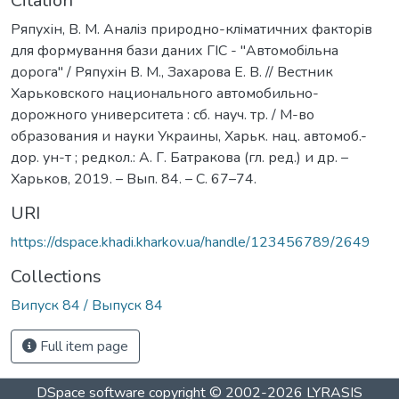
Citation
Ряпухiн, В. М. Аналiз природно-клiматичних факторiв
для формування бази даних ГIС - "Автомобiльна
дорога" / Ряпухiн В. М., Захарова Е. В. // Вестник
Харьковского национального автомобильно-
дорожного университета : сб. науч. тр. / М-во
образования и науки Украины, Харьк. нац. автомоб.-
дор. ун-т ; редкол.: А. Г. Батракова (гл. ред.) и др. –
Харьков, 2019. – Вып. 84. – С. 67–74.
URI
https://dspace.khadi.kharkov.ua/handle/123456789/2649
Collections
Випуск 84 / Выпуск 84
Full item page
DSpace software
copyright © 2002-2026
LYRASIS