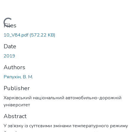
Loading...
Files
10_V84.pdf
(572.22 KB)
Date
2019
Authors
Ряпухiн, В. М.
Publisher
Харківський національний автомобильно-дорожній
університет
Abstract
У зв’язку із суттєвими змінами температурного режиму