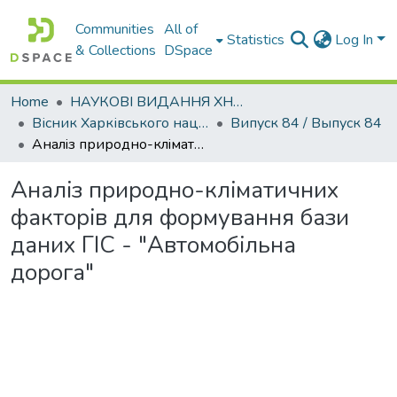
Communities
All of
Statistics
Log In
& Collections
DSpace
Home
НАУКОВІ ВИДАННЯ ХНАДУ
Вісник Харківського національного автомобільно-дорожнього університету / Вестник Харьковского национального автомобильно-дорожного университета
Випуск 84 / Выпуск 84
Аналiз природно-клiматичних факторiв для формування бази даних ГIС - "Автомобiльна дорога"
Аналiз природно-клiматичних
факторiв для формування бази
даних ГIС - "Автомобiльна
дорога"