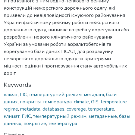
й пов’язаного з ним водно-теплового режиму
конструкцій нежорсткого дорожнього одягу, які
призвели до невідповідності існуючого районування
України фактичному режиму роботи нежорсткого
дорожнього одягу, виникає потреба у корегуванні або
розробленні нового кліматичного районування
України за умовами роботи асфальтобетонів та
корегування бази даних ГІСАД для розрахунку
нежорсткого дорожнього одягу за критеріями
міцності, оцінки і прогнозування стану автомобільних
доріг.
Keywords
клімат
,
ГІС
,
температурний режим
,
метадані
,
бази
даних
,
покриття
,
температура
,
climate
,
GIS
,
temperature
regime
,
metadata
,
databases
,
coverage
,
temperature
,
климат
,
ГИС
,
температурный режим
,
метаданные
,
базы
данных
,
покрытие
,
температура