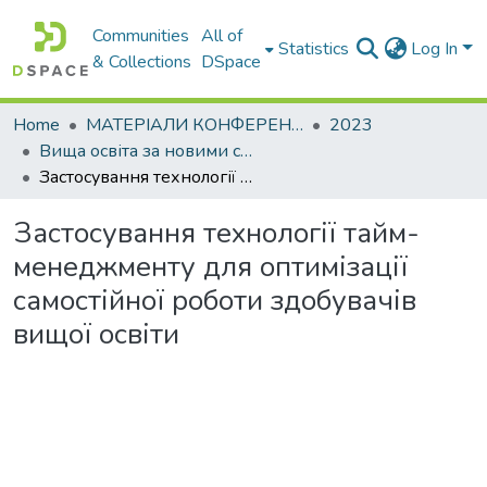
Communities
All of
Statistics
Log In
& Collections
DSpace
Home
МАТЕРІАЛИ КОНФЕРЕНЦІЙ
2023
Вища освіта за новими стандартами: виклики у контексті діджиталізації та інтеграції в міжнародний освітній простір
Застосування технології тайм-менеджменту для оптимізації самостійної роботи здобувачів вищої освіти
Застосування технології тайм-
менеджменту для оптимізації
самостійної роботи здобувачів
вищої освіти