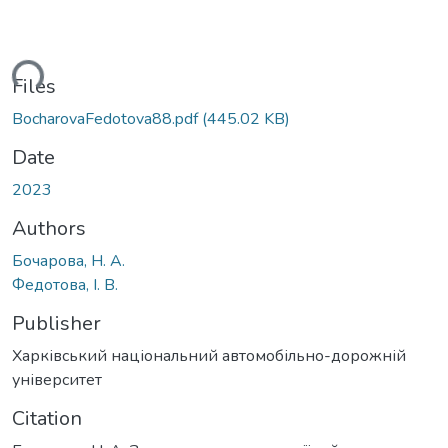
ding...
Files
BocharovaFedotova88.pdf
(445.02 KB)
Date
2023
Authors
Бочарова, Н. А.
Федотова, І. В.
Publisher
Харківський національний автомобільно-дорожній
університет
Citation