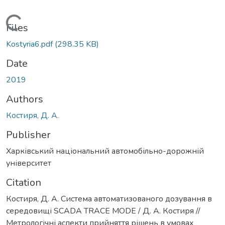
Loading...
Files
Kostyria6.pdf
(298.35 KB)
Date
2019
Authors
Костиря, Д. А.
Publisher
Харківський національний автомобільно-дорожній
університет
Citation
Костиря, Д. А. Система автоматизованого дозування в
середовищі SCADA TRACE MODE / Д. А. Костиря //
Метрологічні аспекти прийняття рішень в умовах