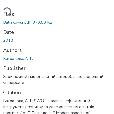
ding...
Files
Batrakova2.pdf
(379.59 KB)
Date
2018
Authors
Батракова, А. Г.
Publisher
Харківський національний автомобільно-дорожній
університет
Citation
Батракова, А. Г. SWOT-аналіз як ефективний
інструмент розвитку та удосконалення освітніх
програм / А. Г. Батракова // Modern aspects of