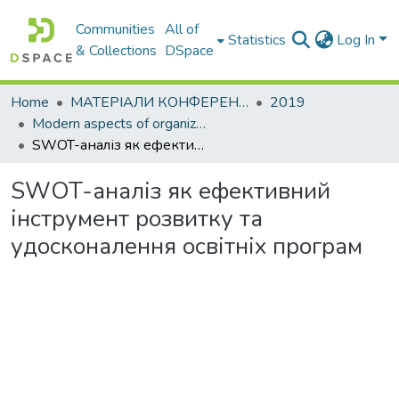
Communities
All of
Statistics
Log In
& Collections
DSpace
Home
МАТЕРІАЛИ КОНФЕРЕНЦІЙ
2019
Modern aspects of organizational and methodical support of environmental component of pecialists educating
SWOT-аналіз як ефективний інструмент розвитку та удосконалення освітніх програм
SWOT-аналіз як ефективний
інструмент розвитку та
удосконалення освітніх програм