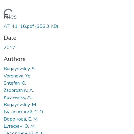
Loading...
Files
AT_41_18.pdf
(656.3 KB)
Date
2017
Authors
Bugayevskiy, S.
Voronova, Ye.
Shtefan, O.
Zadorozhny, A.
Kovrevsky, A.
Bugayevskiy, M.
Бугаєвський, С. О.
Воронова, Е. М.
Штефан, О. М.
Задорожний, А. О.