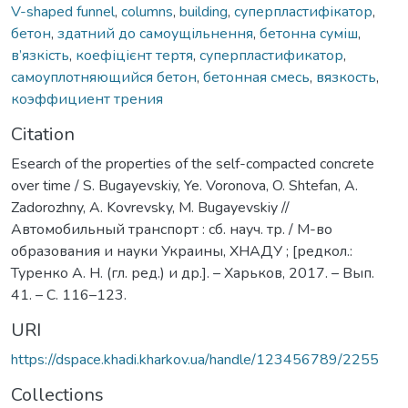
V-shaped funnel
,
columns
,
building
,
суперпластифікатор
,
бетон
,
здатний до самоущільнення
,
бетонна суміш
,
в’язкість
,
коефіцієнт тертя
,
суперпластификатор
,
самоуплотняющийся бетон
,
бетонная смесь
,
вязкость
,
коэффициент трения
Citation
Esearch of the properties of the self-compacted concrete
over time / S. Bugayevskiy, Ye. Voronova, O. Shtefan, A.
Zadorozhny, A. Kovrevsky, M. Bugayevskiy //
Автомобильный транспорт : сб. науч. тр. / М-во
образования и науки Украины, ХНАДУ ; [редкол.:
Туренко А. Н. (гл. ред.) и др.]. – Харьков, 2017. – Вып.
41. – С. 116–123.
URI
https://dspace.khadi.kharkov.ua/handle/123456789/2255
Collections