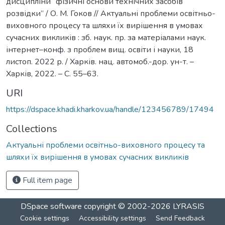
дисципліни “фізичні основи технічних засобів
розвідки” / О. М. Гоков // Актуальні проблеми освітньо-
виховного процесу та шляхи їх вирішення в умовах
сучасних викликів : зб. наук. пр. за матеріалами наук.
інтернет–конф. з проблем вищ. освіти і науки, 18
листоп. 2022 р. / Харків. нац. автомоб.-дор. ун-т. –
Харків, 2022. – С. 55–63.
URI
https://dspace.khadi.kharkov.ua/handle/123456789/17494
Collections
Актуальні проблеми освітньо-виховного процесу та
шляхи їх вирішення в умовах сучасних викликів
Full item page
DSpace software
copyright © 2002-2026
LYRASIS
Cookie settings
Accessibility settings
Send Feedback