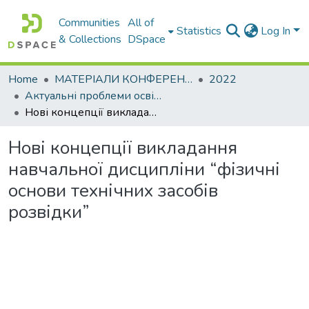
Communities
All of
Statistics
Log In
& Collections
DSpace
Home
МАТЕРІАЛИ КОНФЕРЕНЦІЙ
2022
Актуальні проблеми освітньо-виховного процесу та шляхи їх вирішення в умовах сучасних викликів
Нові концепції викладання навчальної дисципліни “фізичні основи технічних засобів розвідки”
Нові концепції викладання
навчальної дисципліни “фізичні
основи технічних засобів
розвідки”