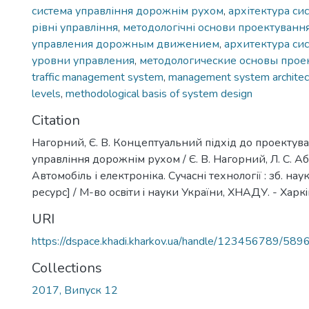
система управління дорожнім рухом
,
архітектура си
рівні управління
,
методологічні основи проектуванн
управления дорожным движением
,
архитектура си
уровни управления
,
методологические основы прое
traffic management system
,
management system architec
levels
,
methodological basis of system design
Citation
Нагорний, Є. В. Концептуальний підхід до проектув
управління дорожнім рухом / Є. В. Нагорний, Л. С. Аб
Автомобіль і електроніка. Сучасні технології : зб. нау
ресурс] / М-во освiти i науки України, ХНАДУ. - Харкiв
URI
https://dspace.khadi.kharkov.ua/handle/123456789/589
Collections
2017, Випуск 12