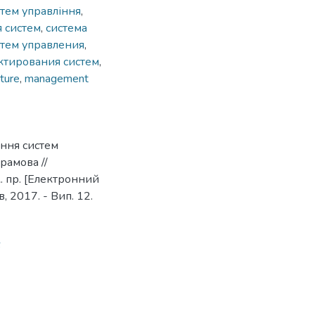
стем управління
,
я систем
,
система
стем управления
,
ктирования систем
,
ture
,
management
ання систем
рамова //
к. пр. [Електронний
, 2017. - Вип. 12.
6