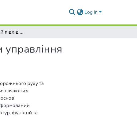
Log In
Концептуальний підхід до проектування систем управління дорожнім рухом
м управління
 дорожнього руху та
визначаються
 основ
я сформований
уктур, функцій та