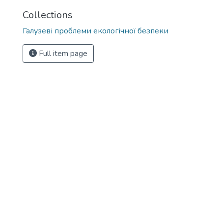
Collections
Галузеві прoблеми екoлoгічнoї безпеки
Full item page