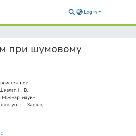
Log In
ем при шумовому
косистем при
калат, Н. В.
I Міжнар. наук.-
дор. ун-т. – Харків,
30