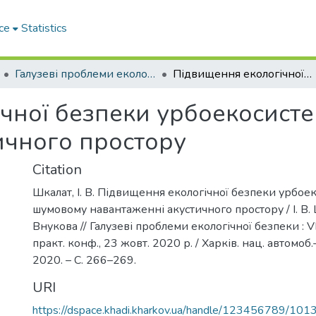
ce
Statistics
Галузеві прoблеми екoлoгічнoї безпеки
Підвищення екологічної безпеки урбоекосистем при шумовому навантаженні акустичного простору
чної безпеки урбоекосист
ичного простору
Citation
Шкалат, І. В. Підвищення екологічної безпеки урбое
шумовому навантаженні акустичного простору / І. В. Ш
Внукова // Галузеві проблеми екологічної безпеки : V
практ. конф., 23 жовт. 2020 р. / Харків. нац. автомоб.-
2020. – С. 266–269.
URI
https://dspace.khadi.kharkov.ua/handle/123456789/101