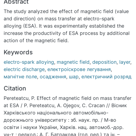
Abstract
The study analyzed the effect of magnetic field (value
and direction) on mass transfer at electro-spark
alloying (ESA). It was experimentally established the
increase the productivity of ESA process by additional
action of the magnetic field.
Keywords
electro-spark alloying
,
magnetic field
,
deposition
,
layer
,
electric discharge
,
електроіскрове легування
,
магнітне поле
,
осадження
,
шар
,
електричний розряд
Citation
Pereteatcu, P. Effect of magnetic field on mass transfer
at ESA / P. Pereteatcu, A. Ojegov, C. Cracan // Вiсник
Харкiвського нацiонального автомобiльно-
дорожнього унiверситету : зб. наук. пр. / М-во
освiти i науки України, Харків. нац. автомоб.-дор.
ун-т ; редкол.: А. Г. Батракова (гол. ред.) та iн. –