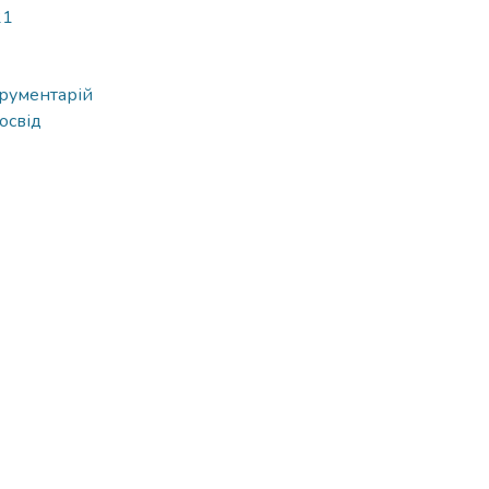
21
трументарій
освід