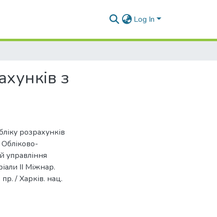
Log In
ахунків з
бліку розрахунків
/ Обліково-
й управління
іали ІІ Міжнар.
 пр. / Харків. нац.