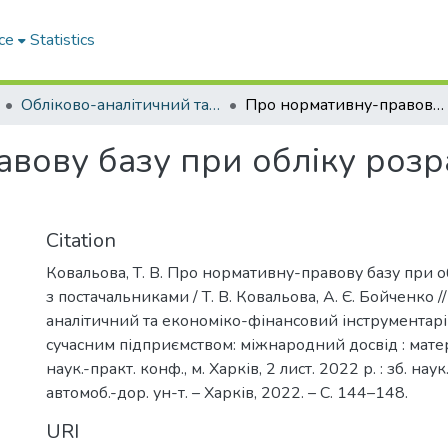
ce
Statistics
Обліково-аналітичний та економіко-фінансовий інструментарій управління сучасним підприємством: міжнародний досвід
Про нормативну-правову базу при обліку розрахунків з постачальниками
вову базу при обліку розр
Citation
Ковальова, Т. В. Про нормативну-правову базу при о
з постачальниками / Т. В. Ковальова, А. Є. Бойченко /
аналітичний та економіко-фінансовий інструментарі
сучасним підприємством: міжнародний досвід : матер
наук.-практ. конф., м. Харків, 2 лист. 2022 р. : зб. наук.
автомоб.-дор. ун-т. – Харків, 2022. – С. 144–148.
URI