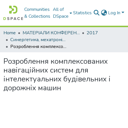
Communities
All of
Statistics
Log In
& Collections
DSpace
Home
МАТЕРІАЛИ КОНФЕРЕНЦІЙ
2017
Синергетика, мехатронiка, телематика дорожнiх машин i систем у навчальному процесi та науцi
Розроблення комплексованих навігаційних систем для інтелектуальних будівельних i дорожніх машин
Розроблення комплексованих
навігаційних систем для
інтелектуальних будівельних i
дорожніх машин