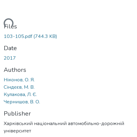
oading...
Files
103-105.pdf
(744.3 KB)
Date
2017
Authors
Ніконов, О. Я.
Сіндєєв, М. В.
Кулакова, Л. Є.
Чернишов, В. О.
Publisher
Харківський національний автомобільно-дорожній
університет