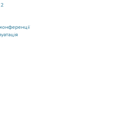
12
 конференції
луатація