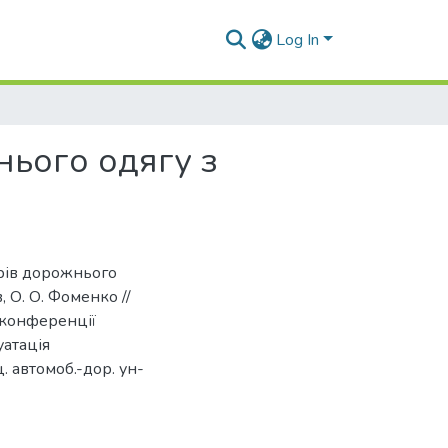
Log In
нього одягу з
арів дорожнього
, О. О. Фоменко //
 конференції
уатація
ц. автомоб.-дор. ун-