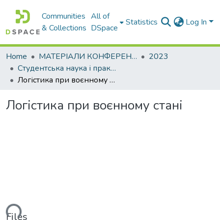
Communities
All of
Statistics
Log In
& Collections
DSpace
Home
МАТЕРІАЛИ КОНФЕРЕНЦІЙ
2023
Студентська наука і практика в умовах війни (психолого-педагогічні та філософські аспекти освітнього процесу – 2023)
Логістика при воєнному стані
Логістика при воєнному стані
ading...
Files