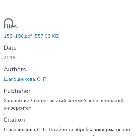
ding...
Files
153-156.pdf
(557.03 KB)
Date
2019
Authors
Шапошнікова, О. П.
Publisher
Харківський національний автомобільно-дорожній
університет
Citation
Шапошнікова, О. П. Прийом та обробка інформації про