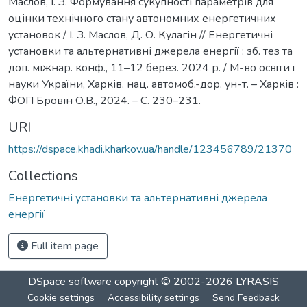
Маслов, І. З. Формування сукупності параметрів для
оцінки технічного стану автономних енергетичних
установок / І. З. Маслов, Д. О. Кулагін // Енергетичні
установки та альтернативні джерела енергії : зб. тез та
доп. міжнар. конф., 11–12 берез. 2024 р. / М-во освiти i
науки України, Харків. нац. автомоб.-дор. ун-т. – Харків :
ФОП Бровін О.В., 2024. – С. 230–231.
URI
https://dspace.khadi.kharkov.ua/handle/123456789/21370
Collections
Енергетичні установки та альтернативні джерела
енергії
Full item page
DSpace software
copyright © 2002-2026
LYRASIS
Cookie settings
Accessibility settings
Send Feedback