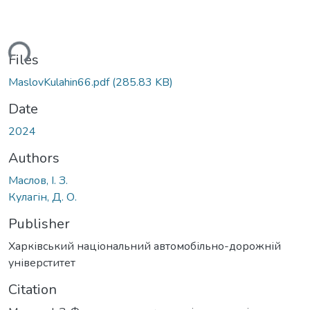
ding...
Files
MaslovKulahin66.pdf
(285.83 KB)
Date
2024
Authors
Маслов, І. З.
Кулагін, Д. О.
Publisher
Харківський національний автомобільно-дорожній
універститет
Citation