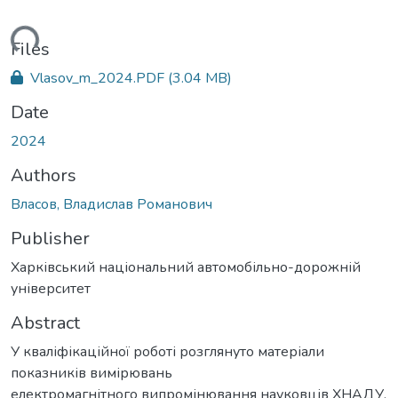
ding...
Files
Vlasov_m_2024.PDF
(3.04 MB)
Date
2024
Authors
Власов, Владислав Романович
Publisher
Харківський національний автомобільно-дорожній
університет
Abstract
У кваліфікаційної роботі розглянуто матеріали
показників вимірювань
електромагнітного випромінювання науковців ХНАДУ,