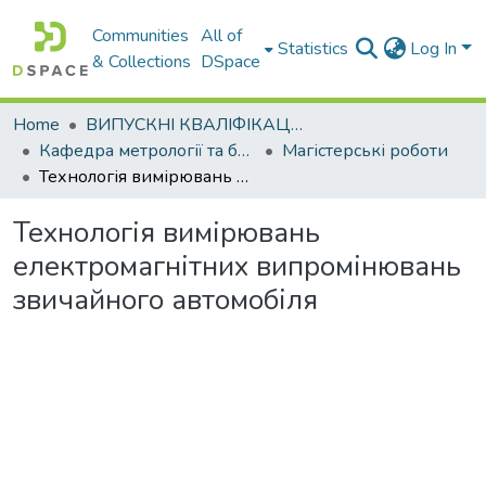
Communities
All of
Statistics
Log In
& Collections
DSpace
Home
ВИПУСКНІ КВАЛІФІКАЦІЙНІ РОБОТИ
Кафедра метрології та безпеки життєдіяльності
Магістерські роботи
Технологія вимірювань електромагнітних випромінювань звичайного автомобіля
Технологія вимірювань
електромагнітних випромінювань
звичайного автомобіля