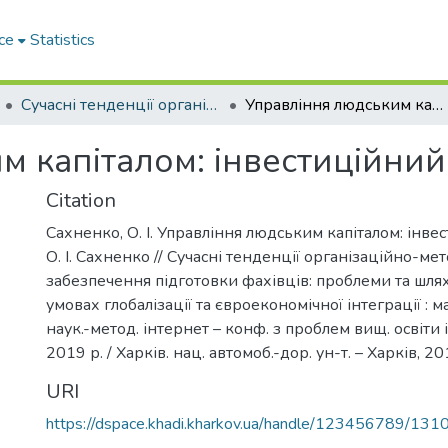
ce
Statistics
Сучасні тенденції організаційнометодологічного забезпечення підготовки фахівців: проблеми та шляхи їх вирішення в умовах глобалізації та євроекономічної інтеграції
Управління людським капіталом: інвестиційний аспект
 капіталом: інвестиційний
Citation
Сахненко, О. І. Управління людським капіталом: інве
О. І. Сахненко // Сучасні тенденції організаційно-ме
забезпечення підготовки фахівців: проблеми та шля
умовах глобалізації та євроекономічної інтеграції : м
наук.-метод. інтернет – конф. з проблем вищ. освіти і
2019 р. / Харків. нац. автомоб.-дор. ун-т. – Харків, 20
URI
https://dspace.khadi.kharkov.ua/handle/123456789/131