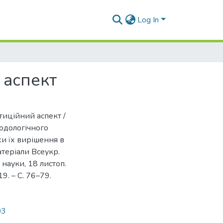
Log In
 аспект
стиційний аспект /
тодологічного
хи їх вирішення в
атеріали Всеукр.
 науки, 18 листоп.
19. – С. 76–79.
03