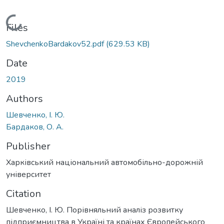
Loading...
Files
ShevchenkoBardakov52.pdf
(629.53 KB)
Date
2019
Authors
Шевченко, І. Ю.
Бардаков, О. А.
Publisher
Харківський національний автомобільно-дорожній
університет
Citation
Шевченко, І. Ю. Порівняльний аналіз розвитку
підприємництва в Україні та країнах Європейського