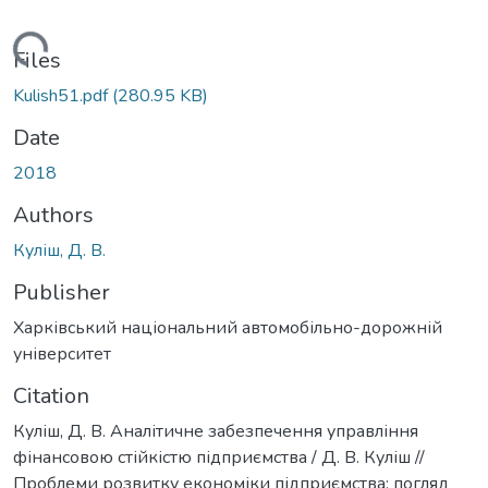
Loading...
Files
Kulish51.pdf
(280.95 KB)
Date
2018
Authors
Куліш, Д. В.
Publisher
Харківський національний автомобільно-дорожній
університет
Citation
Куліш, Д. В. Аналітичне забезпечення управління
фінансовою стійкістю підприємства / Д. В. Куліш //
Проблеми розвитку економіки підприємства: погляд