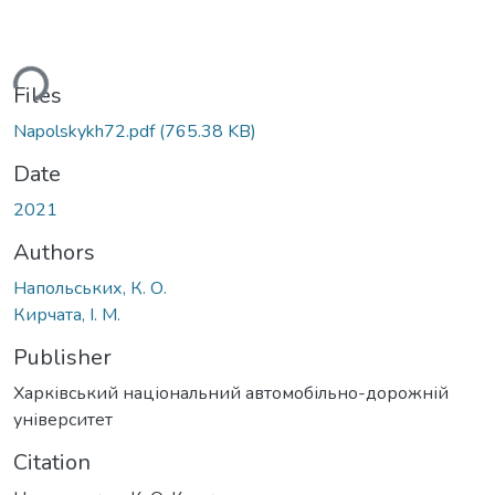
ding...
Files
Napolskykh72.pdf
(765.38 KB)
Date
2021
Authors
Напольських, К. О.
Кирчата, І. М.
Publisher
Харківський національний автомобільно-дорожній
університет
Citation