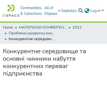
Communities
All of
Statistics
Log In
& Collections
DSpace
Home
МАТЕРІАЛИ КОНФЕРЕНЦІЙ
2021
Проблеми розвитку економіки підприємства: погляд молоді
Конкурентне середовище та основні чинники набуття конкурентних переваг підприємства
Конкурентне середовище та
основні чинники набуття
конкурентних переваг
підприємства