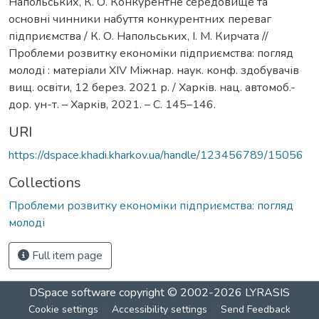
Напольських, К. О. Конкурентне середовище та
основні чинники набуття конкурентних переваг
підприємства / К. О. Напольських, І. М. Кирчата //
Проблеми розвитку економіки підприємства: погляд
молоді : матеріали XIV Міжнар. наук. конф. здобувачів
вищ. освіти, 12 берез. 2021 р. / Харків. нац. автомоб.-
дор. ун-т. – Харків, 2021. – С. 145–146.
URI
https://dspace.khadi.kharkov.ua/handle/123456789/15056
Collections
Проблеми розвитку економіки підприємства: погляд
молоді
Full item page
DSpace software
copyright © 2002-2026
LYRASIS
Cookie settings
Accessibility settings
Send Feedback