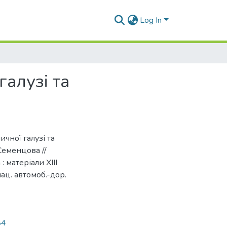
Log In
алузі та
ичної галузі та
 Семенцова //
 матеріали XIII
нац. автомоб.-дор.
84