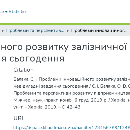
ce
Statistics
Проблеми та перспективи розвитку підприємництва
Проблеми інноваційного розвитку залізничної галузі та невідкладні завдання сьогодення
ого розвитку залізничної г
ня сьогодення
Citation
Балака, Є. І. Проблеми інноваційного розвитку залізн
невідкладні завдання сьогодення / Є. І. Балака, О. В.
Проблеми та перспективи розвитку підприємництва :
Міжнар. наук.-практ. конф., 6 груд. 2019 р. / Харків. 
ун-т. – Харків, 2019. – С. 42–43.
URI
https://dspace.khadi.kharkov.ua/handle/123456789/134